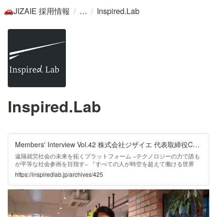
/
/
JIZAIE 採用情報
Inspired.Lab
🚗
Inspired.Lab
Members' Interview Vol.42 株式会社ジザイエ 代表取締役CEO 中川純希 | Inspired.Lab |
遠隔就労社会の未来を拓くプラットフォーム −テクノロジーの力で誰も
が平等な社会参画を目指す− 『すべての人が時空を超えて働ける世界
へ』。株式会社ジザイエ（以下、ジザイエ）は、リアルタイムの遠隔就
https://inspiredlab.jp/archives/425
労を支援するプラットフォームJIZAIPAD（ジザイパッド）を開発・運
営する会社だ。工場や建設現場などの遠隔就労環境を整備し、エッセン
シャルワーカーやブルーカラーワーカーなど、職種に関係なく誰もがい
つでもど